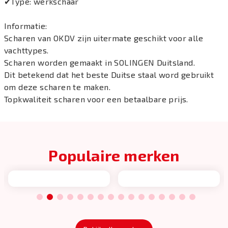
✔Type: werkschaar
Informatie:
Scharen van OKDV zijn uitermate geschikt voor alle
vachttypes.
Scharen worden gemaakt in SOLINGEN Duitsland.
Dit betekend dat het beste Duitse staal word gebruikt
om deze scharen te maken.
Topkwaliteit scharen voor een betaalbare prijs.
Populaire merken
1
2
3
4
5
6
7
8
9
10
11
12
13
14
15
16