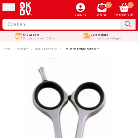
0
0
account
offerte
winkelmand
Showroom
Verzending
Showroom van 650m²
binnen 2 werkdagen
Home
Scharen
OKDV Pro serie
Pro serie rechte schaar 7”