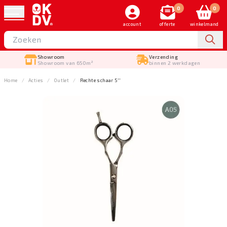
0
0
account
offerte
winkelmand
Showroom
Verzending
Showroom van 650m²
binnen 2 werkdagen
Home
Acties
Outlet
Rechte schaar 5''