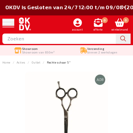
OKDV is Gesloten van 24/7 12:00 t/m 09/08 (2
0
0
account
offerte
winkelmand
Showroom
Verzending
Showroom van 650m²
binnen 2 werkdagen
Home
Acties
Outlet
Rechte schaar 5''