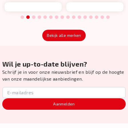
1
2
3
4
5
6
7
8
9
10
11
12
13
14
15
16
Bekijk alle merken
Wil je up-to-date blijven?
Schrijf je in voor onze nieuwsbrief en blijf op de hoogte
van onze maandelijkse aanbiedingen.
Aanmelden