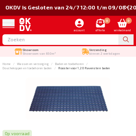
OKDV is Gesloten van 24/7 12:00 t/m 09/08 (2
0
0
account
offerte
winkelmand
Showroom
Verzending
Showroom van 650m²
binnen 2 werkdagen
Home
Wassen en verzorging
Baden en toebehoren
Douchekoppen en toebehoren baden
Rooster voor 1,20 Ravenstein baden
Op voorraad