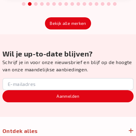
1
2
3
4
5
6
7
8
9
10
11
12
13
14
15
16
Bekijk alle merken
Wil je up-to-date blijven?
Schrijf je in voor onze nieuwsbrief en blijf op de hoogte
van onze maandelijkse aanbiedingen.
Aanmelden
Ontdek alles