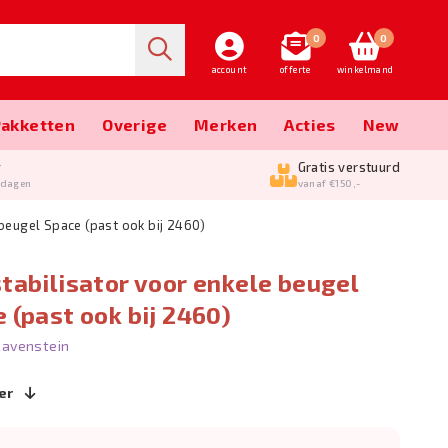
0
0
account
offerte
winkelmand
Pakketten
Overige
Merken
Acties
New
g
Gratis verstuurd
kdagen
vanaf €150,-
 beugel Space (past ook bij 2460)
tabilisator voor enkele beugel
 (past ook bij 2460)
Ravenstein
er