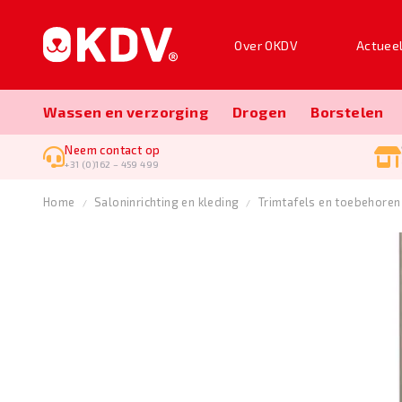
Over OKDV
Actuee
Wassen en verzorging
Drogen
Borstelen
Neem contact op
+31 (0)162 – 459 499
Home
Salon­inrichting en kleding
Trimtafels en toebehoren