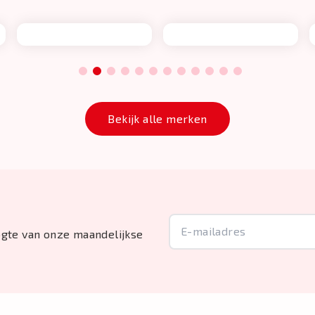
1
2
3
4
5
6
7
8
9
10
11
12
Bekijk alle merken
oogte van onze maandelijkse