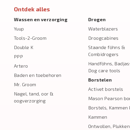
Ontdek alles
Wassen en verzorging
Drogen
Yuup
Waterblazers
Tools-2-Groom
Droogcabines
Double K
Staande föhns &
Combidrogers
PPP
Handföhns, Badjas
Artero
Dog care tools
Baden en toebehoren
Borstelen
Mr. Groom
Activet borstels
Nagel, tand, oor &
Mason Pearson bor
oogverzorging
Borstels, Kammen 
Kammen
Ontwollen, Plukken