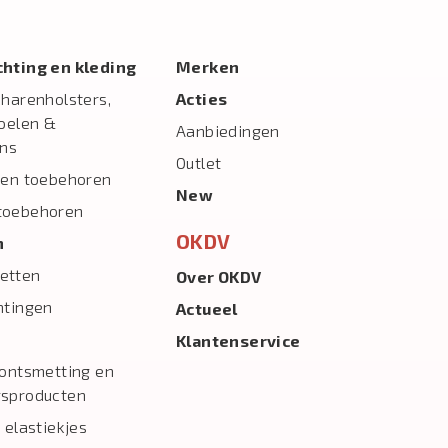
ichting en kleding
Merken
charenholsters,
Acties
toelen &
Aanbiedingen
ns
Outlet
 en toebehoren
New
toebehoren
OKDV
n
etten
Over OKDV
htingen
Actueel
Klantenservice
 ontsmetting en
gsproducten
 elastiekjes