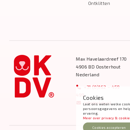
Ontklitten
Max Havelaardreef 170
4906 BD Oosterhout
Nederland
+31 (0)162 – 459
499
Cookies
info@okdv.nl
Laat ons weten welke cook
persoonsgegevens en help j
ervaring.
Meer over privacy & cooki
Cookies accepteren