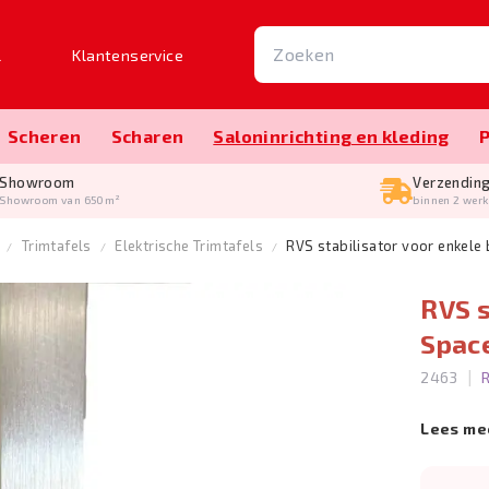
l
Klantenservice
Scheren
Scharen
Salon­inrichting en kleding
Showroom
Verzendin
Showroom van 650m²
binnen 2 wer
Trimtafels
Elektrische Trimtafels
RVS stabilisator voor enkele
RVS s
Space
|
2463
Lees me