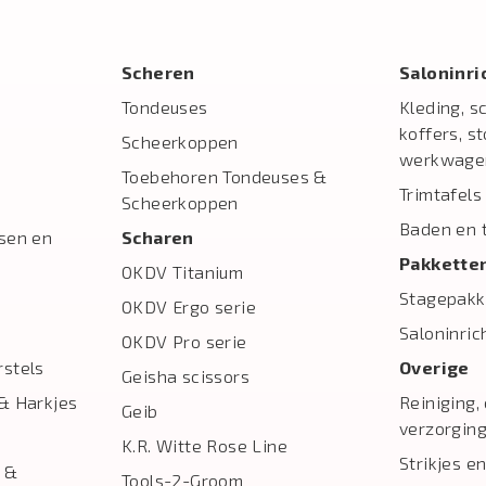
Scheren
Salon­inr
Tondeuses
Kleding, s
koffers, s
Scheerkoppen
werkwage
Toebehoren Tondeuses &
Trimtafels
Scheerkoppen
Baden en 
sen en
Scharen
Pakkette
OKDV Titanium
Stagepakk
OKDV Ergo serie
Saloninric
OKDV Pro serie
stels
Overige
Geisha scissors
& Harkjes
Reiniging,
Geib
verzorgin
K.R. Witte Rose Line
Strikjes en
 &
Tools-2-Groom