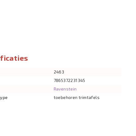
ficaties
2463
7865372231345
Ravenstein
type
toebehoren trimtafels