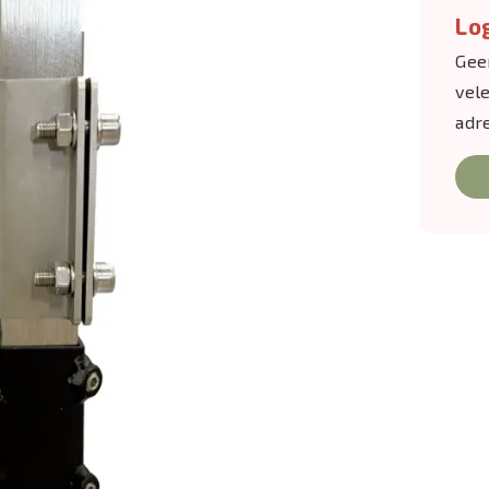
Log
Gee
vel
adr