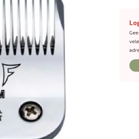
Log
Gee
vel
adr