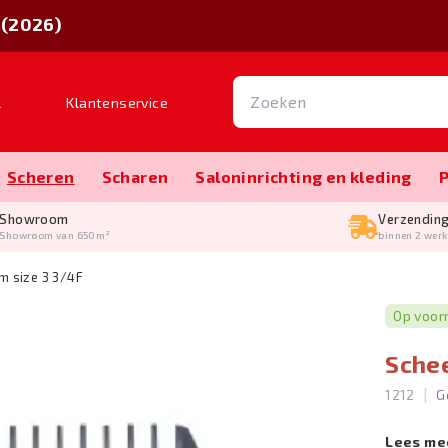
 (2026)
l
Klantenservice
Scheren
Scharen
Salon­inrichting en kleding
Showroom
Verzendin
Showroom van 650m²
binnen 2 wer
m size 3 3/4F
Op voor
Sche
|
1212
G
Lees me