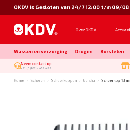
OKDV is Gesloten van 24/7 12:00 t/m 09/08
Over OKDV
Actuee
Wassen en verzorging
Drogen
Borstelen
Neem contact op
+31 (0)162 – 459 499
Home
Scheren
Scheerkoppen
Geisha
Scheerkop 13 m