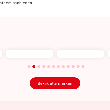
systeem aanbieden.
1
2
3
4
5
6
7
8
9
10
11
12
Bekijk alle merken