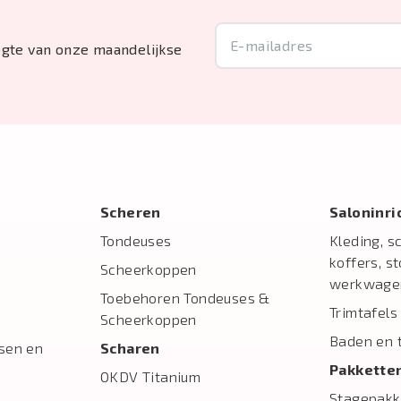
oogte van onze maandelijkse
Scheren
Salon­inr
Tondeuses
Kleding, s
koffers, s
Scheerkoppen
werkwage
Toebehoren Tondeuses &
Trimtafels
Scheerkoppen
Baden en 
sen en
Scharen
Pakkette
OKDV Titanium
Stagepakk