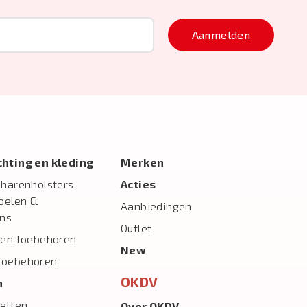
Aanmelden
ichting en kleding
Merken
charenholsters,
Acties
toelen &
Aanbiedingen
ns
Outlet
 en toebehoren
New
toebehoren
OKDV
n
etten
Over OKDV