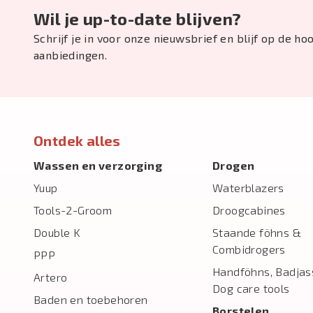
Wil je up-to-date blijven?
Schrijf je in voor onze nieuwsbrief en blijf op de h
aanbiedingen.
Ontdek alles
Wassen en verzorging
Drogen
Yuup
Waterblazers
Tools-2-Groom
Droogcabines
Double K
Staande föhns &
Combidrogers
PPP
Handföhns, Badjas
Artero
Dog care tools
Baden en toebehoren
Borstelen