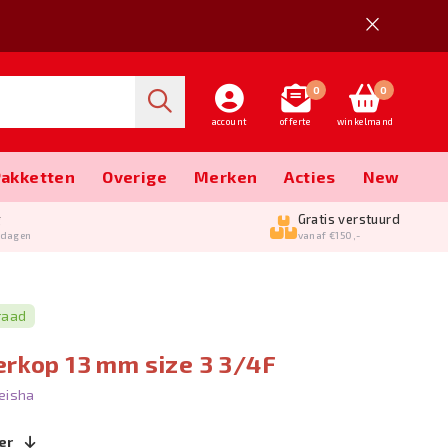
0
0
account
offerte
winkelmand
Pakketten
Overige
Merken
Acties
New
g
Gratis verstuurd
kdagen
vanaf €150,-
raad
erkop 13 mm size 3 3/4F
eisha
er