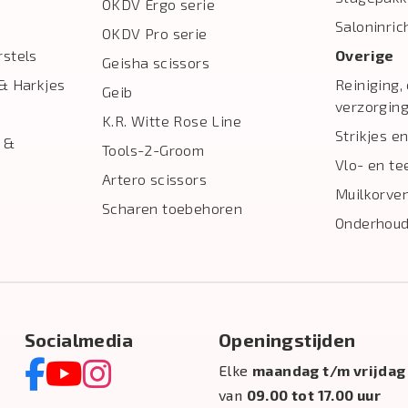
OKDV Ergo serie
Saloninric
OKDV Pro serie
stels
Overige
Geisha scissors
& Harkjes
Reiniging,
Geib
verzorgin
K.R. Witte Rose Line
Strikjes en
 &
Tools-2-Groom
Vlo- en te
Artero scissors
Muilkorve
Scharen toebehoren
Onderhoud
Socialmedia
Openingstijden
Elke
maandag t/m vrijdag
van
09.00 tot 17.00 uur