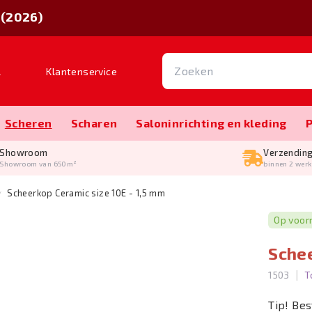
 (2026)
l
Klantenservice
Scheren
Scharen
Salon­inrichting en kleding
Showroom
Verzendin
Showroom van 650m²
binnen 2 wer
Scheerkop Ceramic size 10E - 1,5 mm
Op voor
Schee
|
1503
T
Tip! Bes