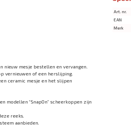
Art. nr.
EAN
Merk
een nieuw mesje bestellen en vervangen.
op vernieuwen of een herslijping.
een ceramic mesje en het slijpen
 en modellen “SnapOn” scheerkoppen zijn
deze reeks.
systeem aanbieden.