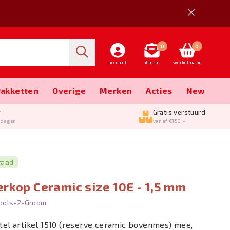
0
0
account
offerte
winkelmand
Pakketten
Overige
Merken
Acties
New
g
Gratis verstuurd
kdagen
vanaf €150,-
raad
rkop Ceramic size 10E - 1,5 mm
ools-2-Groom
tel artikel 1510 (reserve ceramic bovenmes) mee,