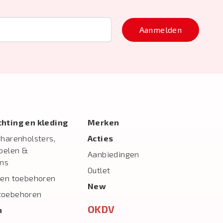
Aanmelden
ichting en kleding
Merken
charenholsters,
Acties
toelen &
Aanbiedingen
ns
Outlet
 en toebehoren
New
toebehoren
OKDV
n