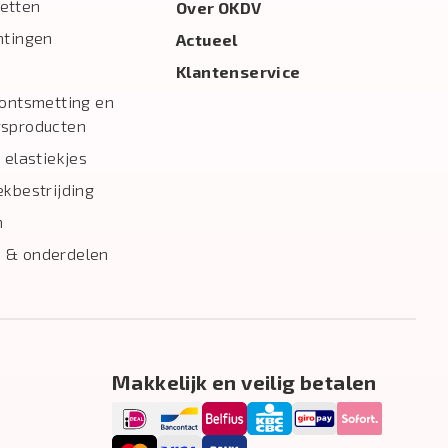
etten
Over OKDV
htingen
Actueel
Klantenservice
 ontsmetting en
gsproducten
 elastiekjes
ekbestrijding
n
 & onderdelen
Makkelijk en veilig betalen