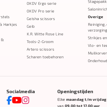
Stagepakk
OKDV Ergo serie
Saloninric
OKDV Pro serie
stels
Overige
Geisha scissors
& Harkjes
Reiniging,
Geib
verzorgin
K.R. Witte Rose Line
Strikjes en
 &
Tools-2-Groom
Vlo- en te
Artero scissors
Muilkorve
Scharen toebehoren
Onderhoud
Socialmedia
Openingstijden
Elke
maandag t/m vrijdag
van
09.00 tot 17.00 uur