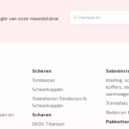
oogte van onze maandelijkse
Scheren
Salon­inr
Tondeuses
Kleding, s
koffers, s
Scheerkoppen
werkwage
Toebehoren Tondeuses &
Trimtafels
Scheerkoppen
Baden en 
sen en
Scharen
Pakkette
OKDV Titanium