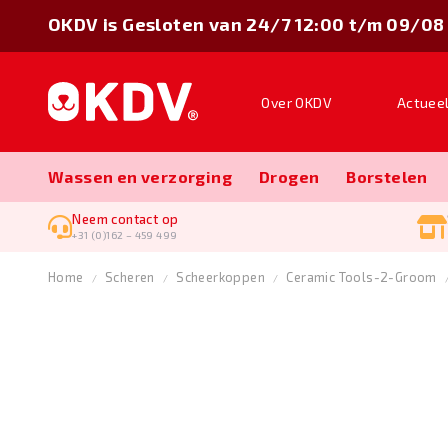
OKDV is Gesloten van 24/7 12:00 t/m 09/08
Over OKDV
Actuee
Wassen en verzorging
Drogen
Borstelen
Neem contact op
+31 (0)162 – 459 499
Home
Scheren
Scheerkoppen
Ceramic Tools-2-Groom