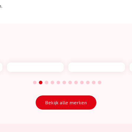
.
1
2
3
4
5
6
7
8
9
10
11
12
Bekijk alle merken