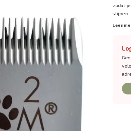
zodat je
slijpen.
Lees me
Log
Gee
vel
adr