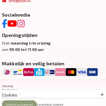
info@okdv.nl
Socialmedia
Openingstijden
Elke
maandag t/m vrijdag
van
09.00 tot 17.00 uur
Makkelijk en veilig betalen
Sitemap
Disclaimer
Privacy Policy
Cookies
Algemene voorwaarden
Cookie-instellingen
Cookies accepteren
Essentiële cookies