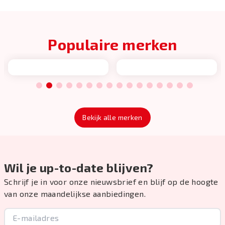
Populaire merken
1
2
3
4
5
6
7
8
9
10
11
12
13
14
15
16
Bekijk alle merken
Wil je up-to-date blijven?
Schrijf je in voor onze nieuwsbrief en blijf op de hoogte
van onze maandelijkse aanbiedingen.