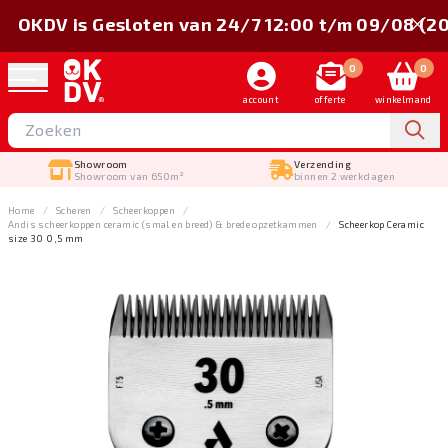
OKDV is Gesloten van 24/7 12:00 t/m 09/08 (2
0
0
account
offerte
winkelmand
Showroom
Verzending
Showroom van 650m²
binnen 2 werkdagen
Home
Scheren
Scheerkoppen
Andis scheerkoppen ceramic (smal en breed) & brede opzetkammen
Scheerkop Ceramic
size 30 0,5 mm