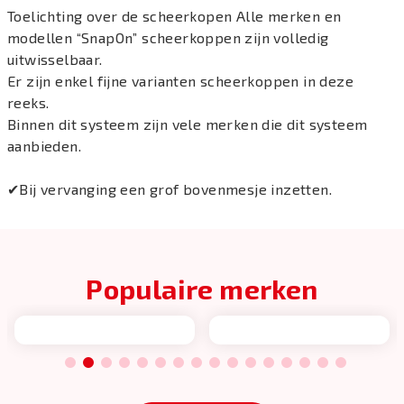
Toelichting over de scheerkopen Alle merken en
modellen “SnapOn” scheerkoppen zijn volledig
uitwisselbaar.
Er zijn enkel fijne varianten scheerkoppen in deze
reeks.
Binnen dit systeem zijn vele merken die dit systeem
aanbieden.
✔Bij vervanging een grof bovenmesje inzetten.
Populaire merken
1
2
3
4
5
6
7
8
9
10
11
12
13
14
15
16