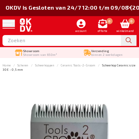
OKDV is Gesloten van 24/7 12:00 t/m 09/08 (2
0
0
account
offerte
winkelmand
Showroom
Verzending
Showroom van 650m²
binnen 2 werkdagen
Home
Scheren
Scheerkoppen
Ceramic Tools-2-Groom
Scheerkop Ceramic size
30E - 0,5 mm