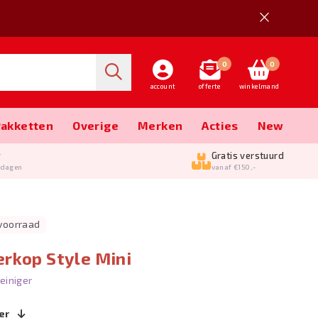
0
0
account
offerte
winkelmand
Pakketten
Overige
Merken
Acties
New
g
Gratis verstuurd
kdagen
vanaf €150,-
 voorraad
rkop Style Mini
einiger
er