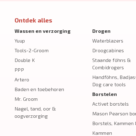
Ontdek alles
Wassen en verzorging
Drogen
Yuup
Waterblazers
Tools-2-Groom
Droogcabines
Double K
Staande föhns &
Combidrogers
PPP
Handföhns, Badjas
Artero
Dog care tools
Baden en toebehoren
Borstelen
Mr. Groom
Activet borstels
Nagel, tand, oor &
Mason Pearson bor
oogverzorging
Borstels, Kammen 
Kammen