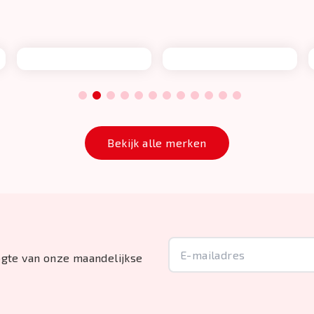
1
2
3
4
5
6
7
8
9
10
11
12
Bekijk alle merken
oogte van onze maandelijkse