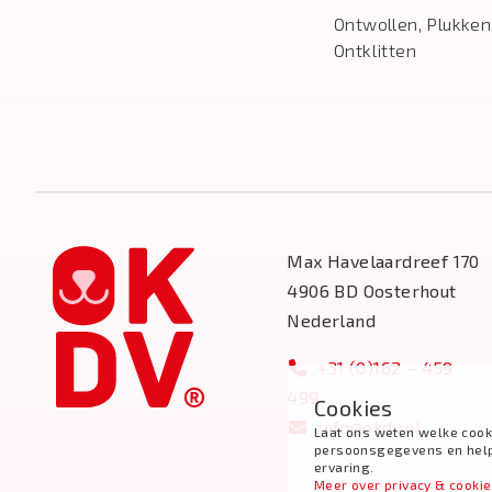
Ontwollen, Plukken
Ontklitten
Max Havelaardreef 170
4906 BD Oosterhout
Nederland
+31 (0)162 – 459
499
Cookies
info@okdv.nl
Laat ons weten welke cook
persoonsgegevens en help j
ervaring.
Meer over privacy & cooki