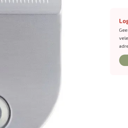
Log
Gee
vel
adr