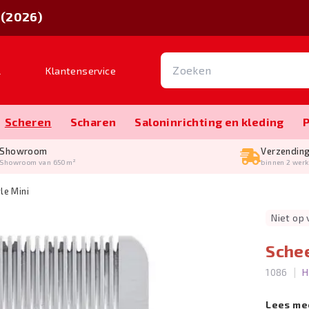
 (2026)
l
Klantenservice
Scheren
Scharen
Salon­inrichting en kleding
Showroom
Verzendin
Showroom van 650m²
binnen 2 wer
le Mini
Niet op
Schee
|
1086
H
Lees me