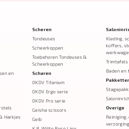
Scheren
Salon­inr
Tondeuses
Kleding, s
koffers, s
Scheerkoppen
werkwage
Toebehoren Tondeuses &
Trimtafels
Scheerkoppen
Baden en 
sen en
Scharen
Pakkette
OKDV Titanium
Stagepakk
OKDV Ergo serie
Saloninric
OKDV Pro serie
stels
Overige
Geisha scissors
& Harkjes
Reiniging,
Geib
verzorgin
K.R. Witte Rose Line