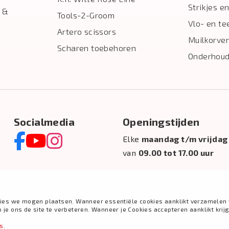
Strikjes en
 &
Tools-2-Groom
Vlo- en te
Artero scissors
Muilkorve
Scharen toebehoren
Onderhoud
Socialmedia
Openingstijden
Elke
maandag t/m vrijdag
van
09.00 tot 17.00 uur
ies we mogen plaatsen. Wanneer essentiële cookies aanklikt verzamelen 
e ons de site te verbeteren. Wanneer je Cookies accepteren aanklikt krij
es
.