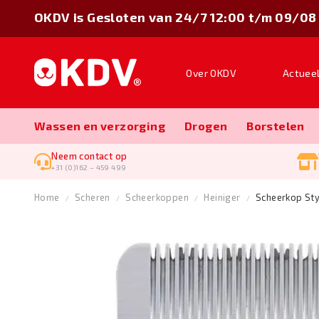
OKDV is Gesloten van 24/7 12:00 t/m 09/08
Over OKDV
Actuee
Wassen en verzorging
Drogen
Borstelen
Neem contact op
+31 (0)162 – 459 499
Home
Scheren
Scheerkoppen
Heiniger
Scheerkop Sty