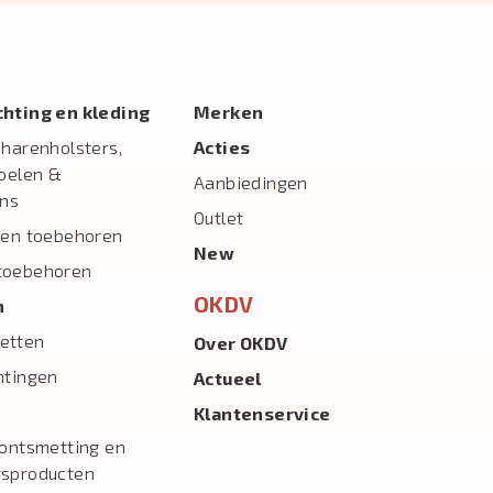
ichting en kleding
Merken
charenholsters,
Acties
toelen &
Aanbiedingen
ns
Outlet
 en toebehoren
New
toebehoren
OKDV
n
etten
Over OKDV
htingen
Actueel
Klantenservice
 ontsmetting en
gsproducten