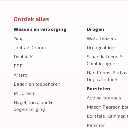
Ontdek alles
Wassen en verzorging
Drogen
Yuup
Waterblazers
Tools-2-Groom
Droogcabines
Double K
Staande föhns &
Combidrogers
PPP
Handföhns, Badjas
Artero
Dog care tools
Baden en toebehoren
Borstelen
Mr. Groom
Activet borstels
Nagel, tand, oor &
Mason Pearson bor
oogverzorging
Borstels, Kammen 
Kammen