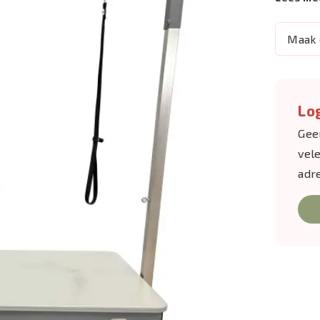
Maak 
Log
Gee
vel
adr