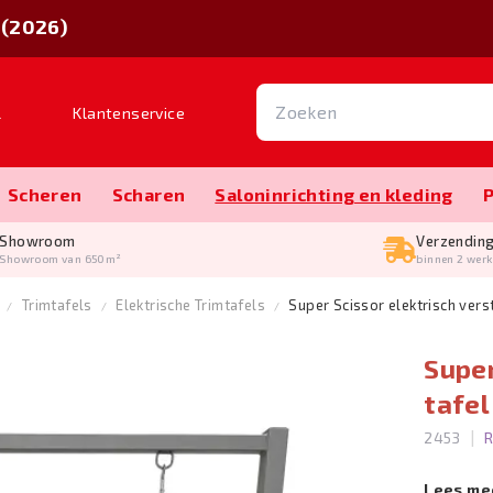
 (2026)
l
Klantenservice
Scheren
Scharen
Salon­inrichting en kleding
Showroom
Verzendin
Showroom van 650m²
binnen 2 wer
Trimtafels
Elektrische Trimtafels
Super Scissor elektrisch vers
Super
tafel
|
2453
R
Lees me