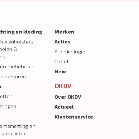
ichting en kleding
Merken
charenholsters,
Acties
toelen &
Aanbiedingen
ns
Outlet
 en toebehoren
New
toebehoren
OKDV
n
etten
Over OKDV
htingen
Actueel
Klantenservice
 ontsmetting en
gsproducten