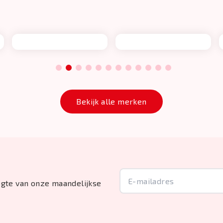
1
2
3
4
5
6
7
8
9
10
11
12
Bekijk alle merken
oogte van onze maandelijkse