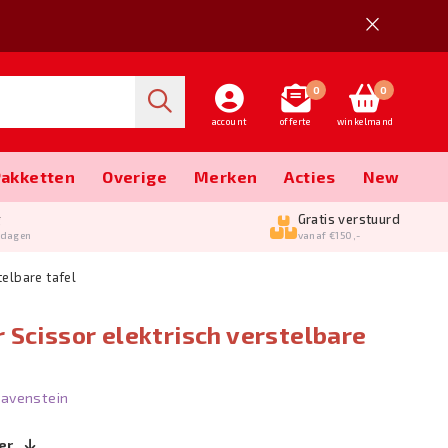
0
0
account
offerte
winkelmand
Pakketten
Overige
Merken
Acties
New
g
Gratis verstuurd
kdagen
vanaf €150,-
telbare tafel
 Scissor elektrisch verstelbare
avenstein
er