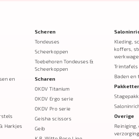
Scheren
Salon­inr
Tondeuses
Kleding, s
koffers, s
Scheerkoppen
werkwage
Toebehoren Tondeuses &
Trimtafels
Scheerkoppen
Baden en 
sen en
Scharen
Pakkette
OKDV Titanium
Stagepakk
OKDV Ergo serie
Saloninric
OKDV Pro serie
stels
Overige
Geisha scissors
& Harkjes
Reiniging,
Geib
verzorgin
K.R. Witte Rose Line