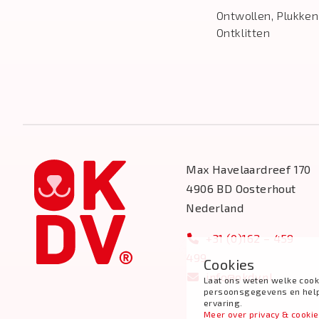
Ontwollen, Plukken
Ontklitten
Max Havelaardreef 170
4906 BD Oosterhout
Nederland
+31 (0)162 – 459
499
Cookies
info@okdv.nl
Laat ons weten welke cook
persoonsgegevens en help j
ervaring.
Meer over privacy & cooki