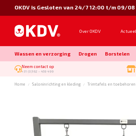
OKDV is Gesloten van 24/7 12:00 t/m 09/08
Over OKDV
Actuee
Wassen en verzorging
Drogen
Borstelen
Neem contact op
+31 (0)162 – 459 499
Home
Salon­inrichting en kleding
Trimtafels en toebehoren