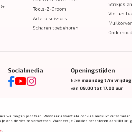
Strikjes en
 &
Tools-2-Groom
Vlo- en te
Artero scissors
Muilkorve
Scharen toebehoren
Onderhoud
Socialmedia
Openingstijden
Elke
maandag t/m vrijdag
van
09.00 tot 17.00 uur
ies we mogen plaatsen. Wanneer essentiële cookies aanklikt verzamelen 
e ons de site te verbeteren. Wanneer je Cookies accepteren aanklikt krij
es
.