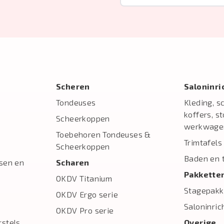
Scheren
Salon­inr
Tondeuses
Kleding, s
koffers, s
Scheerkoppen
werkwage
Toebehoren Tondeuses &
Trimtafels
Scheerkoppen
Baden en 
sen en
Scharen
Pakkette
OKDV Titanium
Stagepakk
OKDV Ergo serie
Saloninric
OKDV Pro serie
stels
Overige