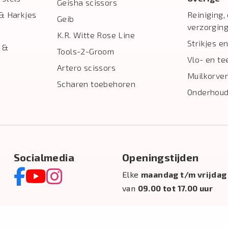
Geisha scissors
& Harkjes
Reiniging,
Geib
verzorgin
K.R. Witte Rose Line
Strikjes en
 &
Tools-2-Groom
Vlo- en te
Artero scissors
Muilkorve
Scharen toebehoren
Onderhoud
Socialmedia
Openingstijden
Elke
maandag t/m vrijdag
van
09.00 tot 17.00 uur