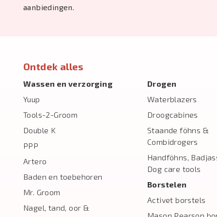
aanbiedingen.
Ontdek alles
Wassen en verzorging
Drogen
Yuup
Waterblazers
Tools-2-Groom
Droogcabines
Double K
Staande föhns &
Combidrogers
PPP
Handföhns, Badjas
Artero
Dog care tools
Baden en toebehoren
Borstelen
Mr. Groom
Activet borstels
Nagel, tand, oor &
Mason Pearson bor