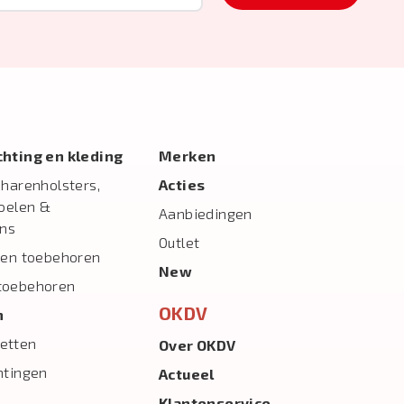
ichting en kleding
Merken
charenholsters,
Acties
toelen &
Aanbiedingen
ns
Outlet
 en toebehoren
New
toebehoren
OKDV
n
etten
Over OKDV
htingen
Actueel
Klantenservice