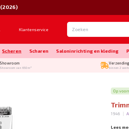
 (2026)
l
Klantenservice
Scheren
Scharen
Salon­inrichting en kleding
Showroom
Verzendin
Showroom van 650m²
binnen 2 wer
Op voor
Trimm
|
1946
A
Lees me