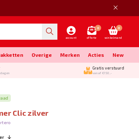
0
0
account
offerte
winkelmand
Pakketten
Overige
Merken
Acties
New
g
Gratis verstuurd
kdagen
vanaf €150,-
raad
er Clic zilver
rtero
er