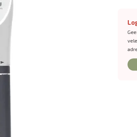
Log
Gee
vel
adr