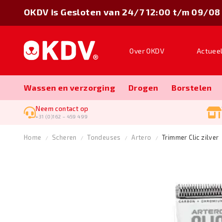
OKDV is Gesloten van 24/7 12:00 t/m 09/08
Over OKDV
Actuee
Wassen en verzorging
Drogen
Borstelen
Neem contact op
+31 (0)162 – 459 499
Home
Scheren
Tondeuses
Artero
Trimmer Clic zilver