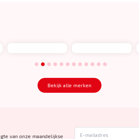
1
2
3
4
5
6
7
8
9
10
11
12
Bekijk alle merken
oogte van onze maandelijkse