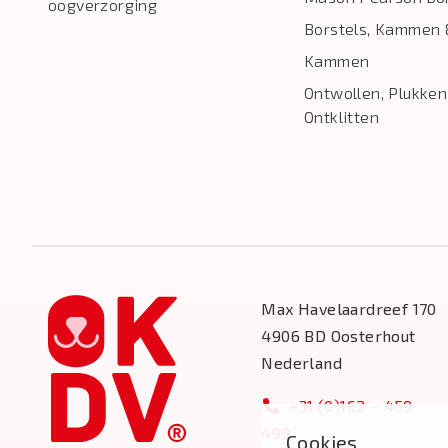
oogverzorging
Borstels, Kammen 
Kammen
Ontwollen, Plukken
Ontklitten
Max Havelaardreef 170
4906 BD Oosterhout
Nederland
+31 (0)162 – 459
499
Cookies