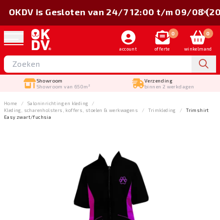
OKDV is Gesloten van 24/7 12:00 t/m 09/08 (2
0
0
account
offerte
winkelmand
Showroom
Verzending
Showroom van 650m²
binnen 2 werkdagen
Home
Salon­inrichting en kleding
Kleding, scharenholsters, koffers, stoelen & werkwagens
Trimkleding
Trimshirt
Easy zwart/fuchsia