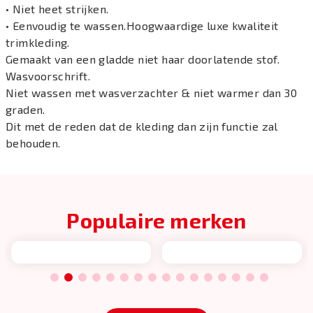
• Niet heet strijken.
• Eenvoudig te wassen.Hoogwaardige luxe kwaliteit
trimkleding.
Gemaakt van een gladde niet haar doorlatende stof.
Wasvoorschrift.
Niet wassen met wasverzachter & niet warmer dan 30
graden.
Dit met de reden dat de kleding dan zijn functie zal
behouden.
Populaire merken
1
2
3
4
5
6
7
8
9
10
11
12
13
14
15
16