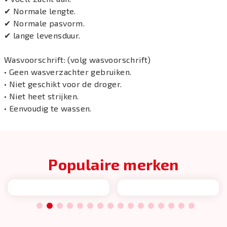
✔ Normale lengte.
✔ Normale pasvorm.
✔ lange levensduur.
Wasvoorschrift: (volg wasvoorschrift)
• Geen wasverzachter gebruiken.
• Niet geschikt voor de droger.
• Niet heet strijken.
• Eenvoudig te wassen.
Populaire merken
1
2
3
4
5
6
7
8
9
10
11
12
13
14
15
16