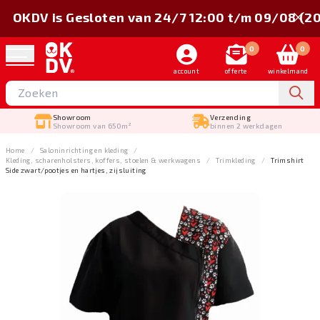
OKDV is Gesloten van 24/7 12:00 t/m 09/08 (2
0
0
account
offerte
winkelmand
Showroom
Verzending
Showroom van 650m²
binnen 2 werkdagen
Home
Salon­inrichting en kleding
Kleding, scharenholsters, koffers, stoelen & werkwagens
Trimkleding
Trimshirt
Side zwart/pootjes en hartjes, zijsluiting