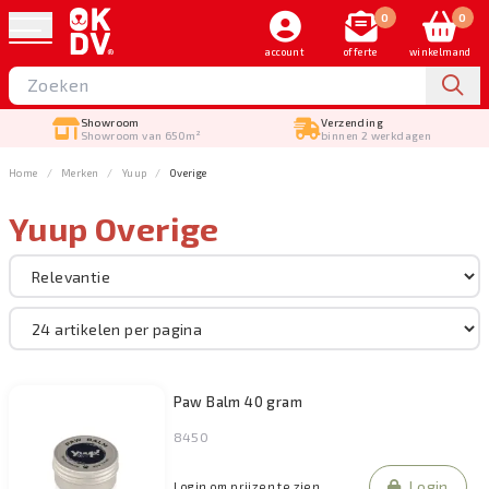
0
0
account
offerte
winkelmand
Showroom
Verzending
Showroom van 650m²
binnen 2 werkdagen
Home
Merken
Yuup
Overige
Yuup Overige
Sorteer op
Yuup
Filteren
Paw Balm 40 gram
8450
Login
Login om prijzen te zien