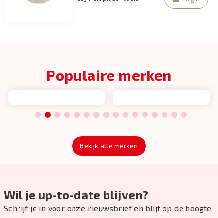
Populaire merken
1
2
3
4
5
6
7
8
9
10
11
12
13
14
15
16
Bekijk alle merken
Wil je up-to-date blijven?
Schrijf je in voor onze nieuwsbrief en blijf op de hoogte