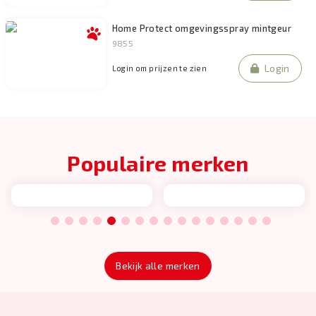
Home Protect omgevingsspray mintgeur
9855
Login
Login om prijzen te zien
Populaire merken
1
2
3
4
5
6
7
8
9
10
11
12
13
14
15
16
Bekijk alle merken