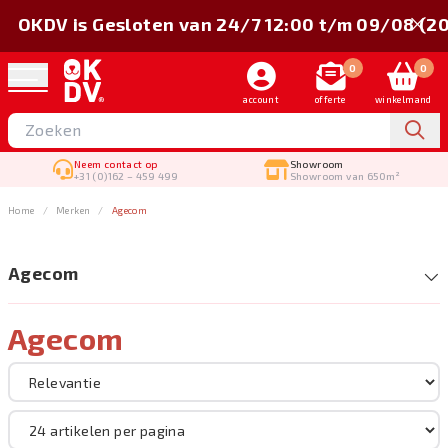
OKDV is Gesloten van 24/7 12:00 t/m 09/08 (2
0
0
account
offerte
winkelmand
Neem contact op
Showroom
+31 (0)162 – 459 499
Showroom van 650m²
Home
Merken
Agecom
Agecom
Agecom