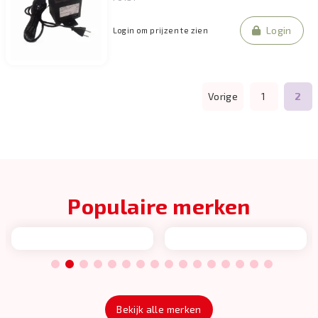
Login
Login om prijzen te zien
Vorige
1
2
Populaire merken
1
2
3
4
5
6
7
8
9
10
11
12
13
14
15
16
Bekijk alle merken