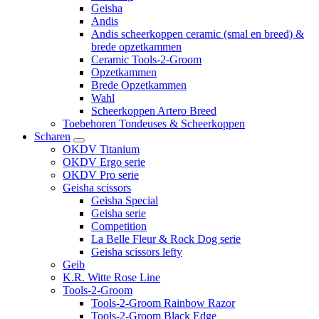
Geisha
Andis
Andis scheerkoppen ceramic (smal en breed) &
brede opzetkammen
Ceramic Tools-2-Groom
Opzetkammen
Brede Opzetkammen
Wahl
Scheerkoppen Artero Breed
Toebehoren Tondeuses & Scheerkoppen
Scharen
OKDV Titanium
OKDV Ergo serie
OKDV Pro serie
Geisha scissors
Geisha Special
Geisha serie
Competition
La Belle Fleur & Rock Dog serie
Geisha scissors lefty
Geib
K.R. Witte Rose Line
Tools-2-Groom
Tools-2-Groom Rainbow Razor
Tools-2-Groom Black Edge