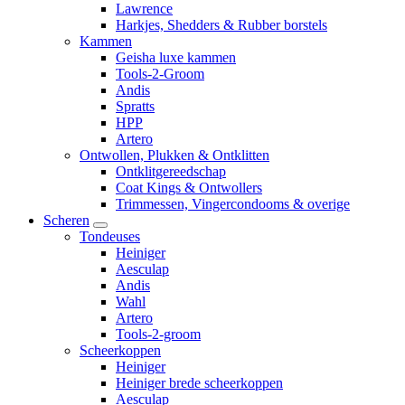
Lawrence
Harkjes, Shedders & Rubber borstels
Kammen
Geisha luxe kammen
Tools-2-Groom
Andis
Spratts
HPP
Artero
Ontwollen, Plukken & Ontklitten
Ontklitgereedschap
Coat Kings & Ontwollers
Trimmessen, Vingercondooms & overige
Scheren
Tondeuses
Heiniger
Aesculap
Andis
Wahl
Artero
Tools-2-groom
Scheerkoppen
Heiniger
Heiniger brede scheerkoppen
Aesculap