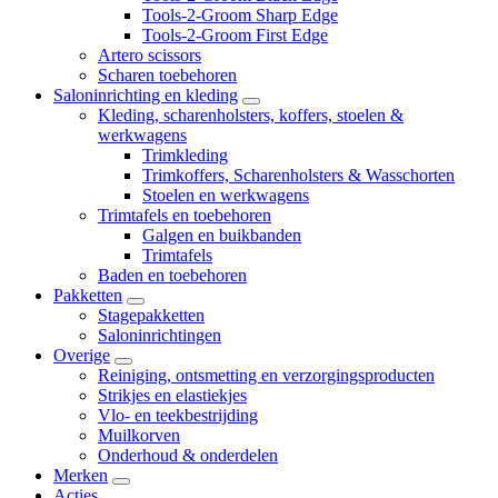
Tools-2-Groom Sharp Edge
Tools-2-Groom First Edge
Artero scissors
Scharen toebehoren
Salon­inrichting en kleding
Kleding, scharenholsters, koffers, stoelen &
werkwagens
Trimkleding
Trimkoffers, Scharenholsters & Wasschorten
Stoelen en werkwagens
Trimtafels en toebehoren
Galgen en buikbanden
Trimtafels
Baden en toebehoren
Pakketten
Stagepakketten
Saloninrichtingen
Overige
Reiniging, ontsmetting en verzorgingsproducten
Strikjes en elastiekjes
Vlo- en teekbestrijding
Muilkorven
Onderhoud & onderdelen
Merken
Acties