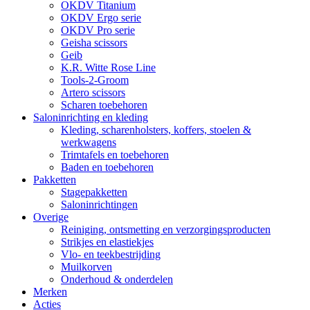
OKDV Titanium
OKDV Ergo serie
OKDV Pro serie
Geisha scissors
Geib
K.R. Witte Rose Line
Tools-2-Groom
Artero scissors
Scharen toebehoren
Salon­inrichting en kleding
Kleding, scharenholsters, koffers, stoelen &
werkwagens
Trimtafels en toebehoren
Baden en toebehoren
Pakketten
Stagepakketten
Saloninrichtingen
Overige
Reiniging, ontsmetting en verzorgingsproducten
Strikjes en elastiekjes
Vlo- en teekbestrijding
Muilkorven
Onderhoud & onderdelen
Merken
Acties