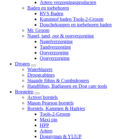
Artero verzorgingsproducten
Baden en toebehoren
RVS Baden
Kunststof baden Tools-2-Groom
Douchekoppen en toebehoren baden
Mr. Groom
Nagel, tand, oor & oogverzorging
Nagelverzorging
Tandverzorging
Oorverzorging
Oogverzorging
Drogen
Waterblazers
Droogcabines
Staande föhns & Combidrogers
Handföhns, Badjassen en Dog care tools
Borstelen
Activet borstels
Mason Pearson borstels
Borstels, Kammen & Harkjes
Tools-2-Groom
Maxi pin
HPP
Artero
Doggyman & YUUP