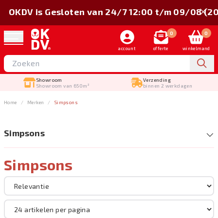
OKDV is Gesloten van 24/7 12:00 t/m 09/08 (2
0
0
account
offerte
winkelmand
Showroom
Verzending
Showroom van 650m²
binnen 2 werkdagen
Home
Merken
Simpsons
Simpsons
Simpsons