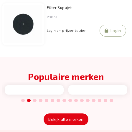
Filter Supajet
P0061
Login
Login om prijzen te zien
Populaire merken
1
2
3
4
5
6
7
8
9
10
11
12
13
14
15
16
Bekijk alle merken