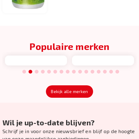
Populaire merken
1
2
3
4
5
6
7
8
9
10
11
12
13
14
15
16
Bekijk alle merken
Wil je up-to-date blijven?
Schrijf je in voor onze nieuwsbrief en blijf op de hoogte
van onze maandelijkse aanbiedingen.