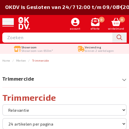
OKDV is Gesloten van 24/7 12:00 t/m 09/08 (2
0
0
account
offerte
winkelmand
Showroom
Verzending
Showroom van 650m²
binnen 2 werkdagen
Home
Merken
Trimmercide
Trimmercide
Trimmercide